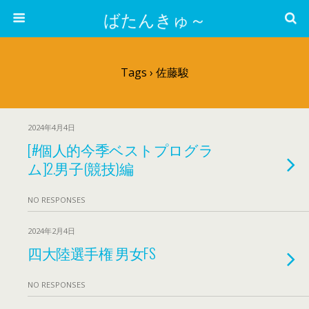
ばたんきゅ～
Tags › 佐藤駿
2024年4月4日
[#個人的今季ベストプログラ
ム]2.男子(競技)編
NO RESPONSES
2024年2月4日
四大陸選手権 男女FS
NO RESPONSES