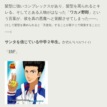
髪型に強いコンプレックスがあり、髪型を罵られるとキ
レる。そしてとある人物がはなった「
ワカメ野郎
」とい
う言葉が、彼を真の悪魔へと覚醒させてしまった――。
(そして髪型を褒められると「天使化」することが新テニで発覚することに
――)
サンタを信じている中学２年生。
かわいい
(カワイイ)
「JUMP」