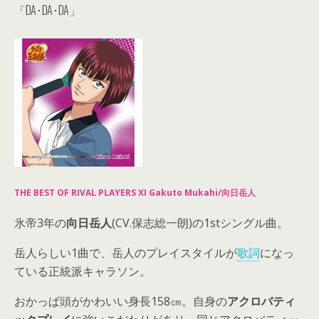
「DA･DA･DA」
THE BEST OF RIVAL PLAYERS XI Gakuto Mukahi/向日岳人
氷帝3年の
向日岳人
(CV.保志総一朗)の1stシングル曲。
岳人らしい1曲で、岳人のプレイスタイルが
歌詞
になっ
ている正統派キャラソン。
おかっぱ頭がかわいい身長158㎝。自身の
アクロバティ