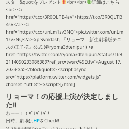
スター&quot;をプレゼント
<br><br>
詳細はこちら
<br> <a
href=”https://t.co/3R0QLTB4sV”>https://t.co/3R0QLTB
4sV</a> <a
href=”https://t.co/unLm1zv3NQ”>pic.twitter.com/unLm
1zv3NQ</a></p>&mdash; 『リョーマ！新生劇場版テニ
スの王子様』公式 (@ryoma3dtenipuri) <a
href=”https://twitter.com/ryoma3dtenipuri/status/169
2114050233086389?ref_src=twsrc%5Etfw”>August 17,
2023</a></blockquote> <script async
src=”https://platform.twitter.com/widgets.js”
charset=”utf-8″></script>[/html]
リョーマ！の応援上演が決定しまし
た!!
わーー！！ﾊﾟﾁﾊﾟﾁﾊﾟﾁ
日時、劇場は
HP
をCheck!!
(え？地元の劇場でやってない？？ハッハッハ、私もだよ…)