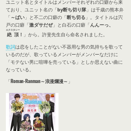
ユニット名とタイトルはメンバーそれぞれの口癖から来
ており、ユニット名の「
by断ち切り隊
」は千歳の熊本弁
「
～ばい
」と不二の口癖の「
断ち切る
」。タイトルは宍
戸の口癖「
激ダサだぜ
」と白石の口癖「
んんーっ、
エクスタシー
絶頂
！
」から。許斐先生自ら命名されました。
歌詞
は恋をしたことがない不器用な男の気持ちを歌って
いるのだが、歌っているメンバーがメンバーなだけに
「モテない男に喧嘩を売っている」
としか思えない曲に
なっている。
「
Roman-Ranman～浪漫爛漫～
」