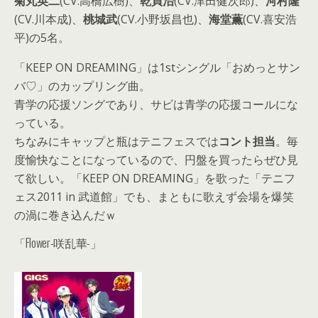
菊丸英二
(CV.高橋広樹)、
乾貞治
(CV.津田健次郎)、
河村隆
(CV.川本成)、
桃城武
(CV.小野坂昌也)、
海堂薫
(CV.喜安浩
平)の5名。
「KEEP ON DREAMING」は1stシングル「おめっとサン
バ♡」のカップリング曲。
青学の応援ソングであり、サビは青学の応援コールにな
っている。
ちなみにキャップと瓶はテニフェスでは
コント担当
。毎
度愉快なことになっているので、円盤を買ったらぜひ見
て欲しい。「KEEP ON DREAMING」を歌った「テニフ
ェス2011 in 武道館」でも、まともに歌えず会場を爆笑
の渦に巻き込んだｗ
「Flower-咲乱華-」