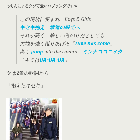
っちんによるクソ可愛いハブソングですｗ
この場所に集まれ Boys & Girls
キセキ抱え
坂道の果てへ
それが高く 険しい道のりだとしても
大地を強く蹴りあげろ「
Time has come
」
高く
Jump
into the Dream
ミンナココニイタ
「キミは
DA･DA･DA
」
次は2番の歌詞から
「抱えたキセキ」