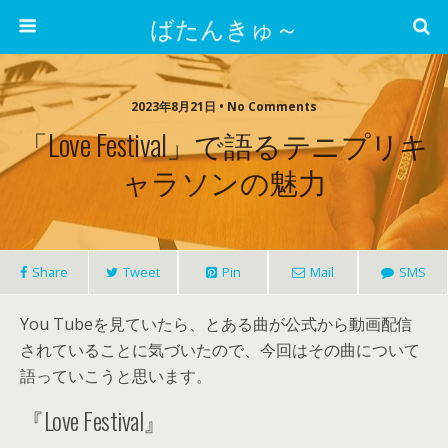
ばたんきゅ～
2023年8月21日 • No Comments
「Love Festival」で語るテニプリキ
ャラソンの魅力
Share
Tweet
Pin
Mail
SMS
You Tubeを見ていたら、とある曲が公式から動画配信
されていることに気づいたので、今回はその曲について
語っていこうと思います。
『Love Festival』