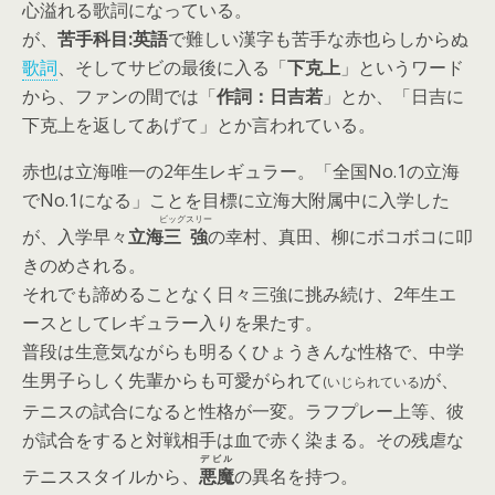
心溢れる歌詞になっている。
が、
苦手科目:英語
で難しい漢字も苦手な赤也らしからぬ
歌詞
、そしてサビの最後に入る「
下克上
」というワード
から、ファンの間では「
作詞：日吉若
」とか、「日吉に
下克上を返してあげて」とか言われている。
赤也は立海唯一の2年生レギュラー。「全国No.1の立海
でNo.1になる」ことを目標に立海大附属中に入学した
ビッグスリー
が、入学早々
立海
三強
の幸村、真田、柳にボコボコに叩
きのめされる。
それでも諦めることなく日々三強に挑み続け、2年生エ
ースとしてレギュラー入りを果たす。
普段は生意気ながらも明るくひょうきんな性格で、中学
生男子らしく先輩からも可愛がられて
が、
(いじられている)
テニスの試合になると性格が一変。ラフプレー上等、彼
が試合をすると対戦相手は血で赤く染まる。その残虐な
デビル
テニススタイルから、
悪魔
の異名を持つ。