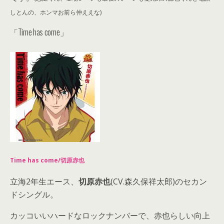
しとんの、ホンマお前ら仲ええな)
「Time has come」
Time has come/切原赤也
立海2年生エース、
切原赤也
(CV.森久保祥太郎)のセカン
ドシングル。
カッコいいハードなロックナンバーで、赤也らしい向上