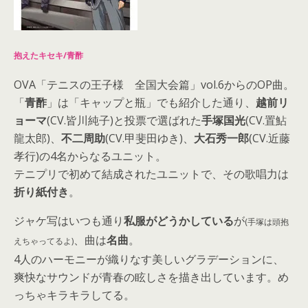
抱えたキセキ/青酢
OVA「テニスの王子様 全国大会篇」vol.6からのOP曲。
「
青酢
」は「キャップと瓶」でも紹介した通り、
越前リ
ョーマ
(CV.皆川純子)と投票で選ばれた
手塚国光
(CV.置鮎
龍太郎)、
不二周助
(CV.甲斐田ゆき)、
大石秀一郎
(CV.近藤
孝行)の4名からなるユニット。
テニプリで初めて結成されたユニットで、その歌唱力は
折り紙付き
。
ジャケ写はいつも通り
私服がどうかしている
が
(手塚は頭抱
、曲は
名曲
。
えちゃってるよ)
4人のハーモニーが織りなす美しいグラデーションに、
爽快なサウンドが青春の眩しさを描き出しています。め
っちゃキラキラしてる。