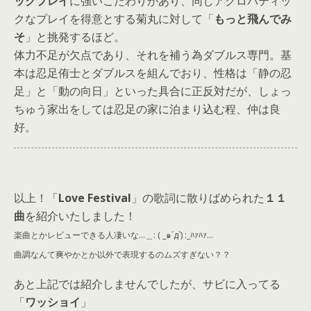
ックプレイ
に強いこだわりがあり、同じアクロバティッ
クなプレイを得意とする菊丸に対して「
もっと飛んでみ
そ
」と挑発するほど。
体力不足が欠点であり、それを補う為ダブルス専門。基
本は忍足侑士とダブルスを組んでおり、性格は「静の忍
足」と「動の向日」といった具合に正反対だが、しょっ
ちゅう家出をしては忍足の家に泊まり込む程、仲は良
好。
以上！「
Love Festival
」の歌詞に散りばめられた
１１
曲
を紹介いたしました！
楽曲とかレビューできる人凄いな…
＿
: ( _
๑
´д`) :_ﾊｧﾊｧ…
曲調なんて爽やかとか以外で表現するのムズすぎない？？
あと上記では紹介しませんでしたが、サビに入ってる
「
ワッショイ
」