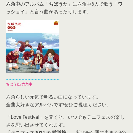
六角中
のアルバム「
ちばうた
」に六角中6人で歌う「
ワ
ッショイ
」と言う曲があったりします。
ちばうた/六角中
六角らしい元気で明るい曲になっています。
全曲大好きなアルバムです!ぜひご視聴ください。
「Love Festival」を聞くと、いつでもテニフェスの楽し
さを思い出させてくれます。
「
テニフェス2011 in 武道館
」、私はチケ運に恵まれ3公