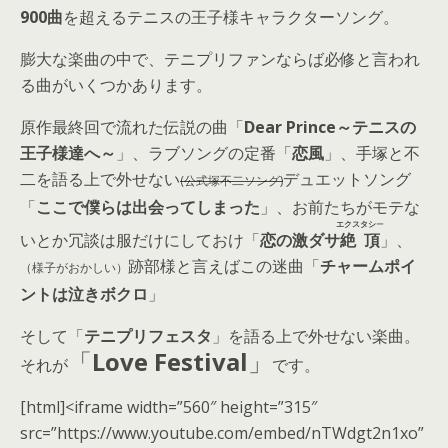
900曲
を超えるテニスの王子様キャラクターソング。
膨大な楽曲の中で、テニプリファンならば必修と言われ
る曲がいくつかあります。
原作最終回で流れた伝説の曲「
Dear Prince～テニスの
王子様達へ～
」、ラブソングの定番「
恋風
」、手塚と不
二を語る上で外せない
デュエットソング
(公式塚不二ソング)
「
ここで僕らは出会ってしまった
」、お前たちがモテな
エクスタシ
ー
いとか冗談は服だけにしておけ「
恋の激ダサ
絶頂
」、
跡部様と言えばこの迷曲「
チャームポイ
（様子がおかしい）
ントは泣きボクロ
」
そして「
テニプリフェスタ
」を語る上で外せない楽曲。
「
Love Festival
」
それが
です。
[html]<iframe width=”560″ height=”315″
src=”https://www.youtube.com/embed/nTWdgt2n1xo”