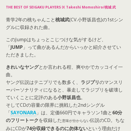
THE BEST OF SEIGAKU PLAYERS Ⅸ Takeshi Momoshiro/桃城 武
青学2年の桃ちゃんこと
桃城武
(CV.小野坂昌也)の1stシン
グルに収録された曲。
このJumpはちょっとこじつけな気がするけど、
「
JUMP
」って曲があるんだからいっかと紹介させてい
ただきました。
きれいなヤング
とか言われる程、爽やかでカッコイイ一
曲。
ヤング伝説はテニプリでも数多く、
ラジプリ
のマンスリ
ーパーソナリティになると、暴走してラジプリを破壊し
ていくことに定評のある
小野坂昌也
。
そしてCDの容量の限界に挑戦した2ndシングル
「
SAYONARA
」は、定価660円でキャラソン1曲と
60分
のフリートーク
を収録した
伝説のCD。ちな
意味が分からない
みにCDが
74分収録できるのに勿体ない
という理由だけ