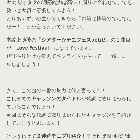
大丈夫!オタクの適応能力は高い！周りに合わせて、でも
勢いは大切に応援してみよう！
とりあえず、柳生がでてきたら「お前は越前のなんなん
だー！」とか言っといてください。
本編上演後の『
シアター☆テニフェスpetit!
』の１曲目
が「
Love Festival
」になっています。
ぜひ振り付けを覚えてペンライトを振って、一緒にコー
ルしましょう！
さて、この曲の一番の魅力は何と言っても！
これまでの
キャラソンのタイトル
が歌詞に散りばめられ
ていることでしょう！
今回はそんな歌詞に散りばめられたキャラソンをご紹介
していこうと思います！
というわけで
２連続テニプリ紹介
！良ければ前回の記事