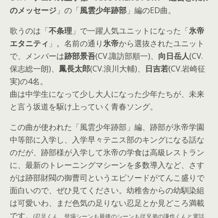
のメッセージ
」の「
風雲少年跡部
」編のED曲。
歌うのは「
不条理
」で一躍人気ユニットになった「
氷帝
エタニティ
」。名前の通り
氷帝
から選抜されたユニット
で、メンバーは
跡部景吾
(CV.諏訪部順一)、
向日岳人
(CV.
保志総一朗)、
鳳長太郎
(CV.浪川大輔)、
日吉若
(CV.岩崎征
実)の4名。
曲は中学生になって少し大人になった少年たちが、未来
と言う坂道を駆け上っていく青春ソング。
この曲が使われた「風雲少年跡部」編、跡部が氷帝学園
中等部に入学し、入学早々テニス部のキングになる話な
のだが、跡部様が入学して氷帝の学食は高級レストラン
に、最新のトレーニングマシーンを多数導入など、さす
がは跡部財閥の御曹司というエピソードがてんこ盛りで
面白いので、ぜひ見てください。幼稚舎からの幼馴染組
は可愛いわ、まだ色気の足りない忍足とか見どころ満載
です。
(忍足くん、登場シーンも最後のシーンも従兄弟の謙也くんと電話