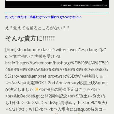
たったこれだけ！比嘉だけペンラ振れてないのかわいい
え？覚えても踊るところがない？？
そんな貴方に!!!!!!
[html]<blockquote class=”twitter-tweet”><p lang=”ja”
dir=”ltr”>熱いご声援を受け <a
href=”https://twitter.com/hashtag/%E6%98%A0%E7%9
4%BB%E3%83%AA%E3%83%A7%E3%83%BC%E3%83%
9E?src=hash&amp;ref_src=twsrc%5Etfw”>#映画リョー
マ</a>&quot;発声OK！2nd Anniversary応援上映&quot;
が決定しました!
<br>9月の開催予定はこちら<br>
<br>&lt;Decide&gt;公開2周年記念<br>9/2(土)～5(火)う
ち1日<br> <br>&lt;Decide&gt;青学day-1st<br>9/19(火)
～9/21(木)うち1日<br> <br>入場者には&quot;特製コー