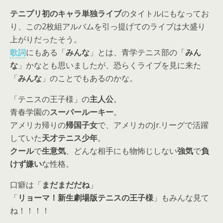
テニプリ初のキャラ単独ライブ
のタイトルにもなってお
り、この2枚組アルバムを引っ提げてのライブは大盛り
上がりだったそう。
歌詞
にもある「
みんな
」とは、
青学テニス部の「
みん
な
」
かなとも思いましたが、恐らく
ライブを見に来た
「
みんな
」
のことでもあるのかな。
「テニスの王子様」の
主人公
。
青春学園の
スーパールーキー
。
アメリカ帰りの
帰国子女
で、アメリカのJr.リーグで活躍
していた
天才テニス少年
。
クール
で
生意気
、どんな相手にも物怖じしない
強気
で
負
けず嫌い
な性格。
口癖は「
まだまだだね
」
「
リョーマ！新生劇場版テニスの王子様
」もみんな見て
ね！！！！