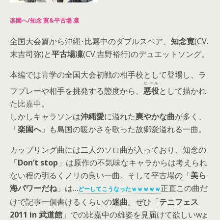
楽園へ/知念 寛&平古場 凛
全国大会篇から沖縄･比嘉中のダブルスペア、
知念寛
(CV.
末吉司弥)と
平古場凜
(CV.吉野裕行)のデュエットソング。
本編では青学の全国大会初戦の相手校として登場し、ラ
ヒール
フプレーや相手を挑発する態度から、
悪役
として描かれ
た比嘉中。
しかしキャラソンは
沖縄愛
に溢れた
爽やかな曲
が多く、
「
楽園へ
」も島国の暖かさを歌った故郷愛溢れる一曲。
カップリング曲には二人のソロ曲が入っており、知念の
「
Don’t stop
」は原作の不気味なキャラからは考えられ
ない程の明るくノリの良い一曲。そして平古場の「
美ら
海パワーだね
」は…
正直この曲だ
どーしてこうなったｗｗｗｗｗ
けで記事一個書けるくらいの
迷曲
。ぜひ「
テニフェス
2011 in 武道館
」での比嘉中の雄姿を見届けて欲しいw
よ