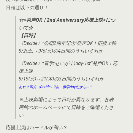
日程は以下の通り！
☆<発声OK！2nd Anniversary応援上映>につ
いて☆
【日時】
〈Decide〉“公開2周年記念”発声OK！応援上映
9/2(土)～9/5(火)の4日間のうちいずれか
〈Decide〉“青学(せいがく)day-1st”発声OK！応
援上映
9/19(火)～21(木)の3日間のうちいずれか
あれ？両方〈Decide〉?あ、青学dayだから…？
※上映劇場によって日時が異なります。各映
画館のホームページにて日時をご確認くださ
い
応援上演はハードルが高い？