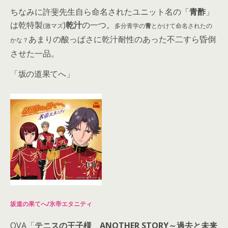
ちなみに許斐先生自ら命名されたユニット名の「
青酢
」
は乾特製
)
乾汁
の一つ。
(激マズ
多分青学の
青
とかけて命名されたの
あまりの酸っぱさに乾汁耐性のあった不二すら昏倒
かな？
させた一品。
「坂の道果てへ」
坂道の果てへ/氷帝エタニティ
OVA「
テニスの王子様 ANOTHER STORY～過去と未来