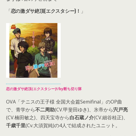
「
恋の激ダサ
絶頂(エクスタシー)
！
」
恋の激ダサ絶頂(エクスタシー)!/by断ち切り隊
OVA「テニスの王子様 全国大会篇Semifinal」のOP曲
で、青学から
不二周助
(CV.甲斐田ゆき)、氷帝から
宍戸亮
(CV.楠田敏之)、四天宝寺から
白石蔵ノ介
(CV.細谷桂正)、
千歳千里
(Cv.大須賀純)の4人で結成されたユニット。