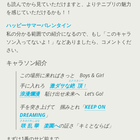
も読んでから見ていただけますと、よりテニプリの魅力
を感じていただけるかも！！
ハッピーサマーバレンタイン
私の分かる範囲での紹介になるので、もし「このキャラ
ソン入ってないよ！」などありましたら、コメントくだ
さい。
キャラソン紹介
この場所に来ればきっと Boys & Girl
エクスタシー
手に入れろ
激ダサな
絶頂
！
浪漫爛漫
駈け出せ未来へ Let’s Go!
手を突き上げて 掴みとれ「
KEEP ON
DREAMING
」
さきみだれしはな
咲乱華
楽園へ
の証さ「キミとならば」
まずは1番のサビ前まで