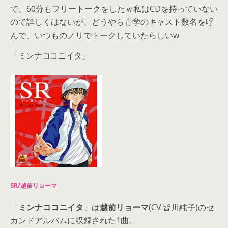
で、60分もフリートークをしたｗ私はCDを持っていない
ので詳しくはないが、どうやら青学のキャスト数名を呼
んで、いつものノリでトークしていたらしいw
「ミンナココニイタ」
SR/越前リョーマ
「
ミンナココニイタ
」は
越前リョーマ
(CV.皆川純子)のセ
カンドアルバムに収録された1曲。