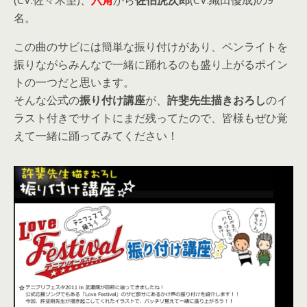
(CV.佐々木望)、
六角
から
佐伯虎次郎
(CV.織田優成)の9
名。
この曲のサビには簡単な振り付けがあり、ペンライトを
振りながらみんなで一緒に踊れるのも盛り上がるポイン
トの一つだと思います。
そんな公式の
振り付け講座
が、
許斐先生描きおろし
のイ
ラスト付きでサイトにまだ残ってたので、皆様もぜひ覚
えて一緒に踊ってみてください！