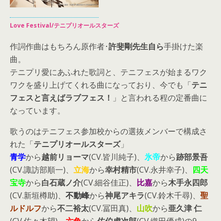
Love Festival/テニプリオールスターズ
作詞作曲はもちろん原作者･
許斐剛先生自ら
手掛けた楽
曲。
テニプリ愛にあふれた歌詞と、テニフェスが始まるワク
ワクを盛り上げてくれる曲になっており、今でも「
テニ
フェスと言えばラブフェス！
」と言われる程の定番曲に
なっています。
歌うのはテニフェス参加校からの選抜メンバーで構成さ
れた「
テニプリオールスターズ
」
青学
から
越前リョーマ
(CV.皆川純子)、
氷帝
から
跡部景吾
(CV.諏訪部順一)、
立海
から
幸村精市
(CV.永井幸子)、
四天
宝寺
から
白石蔵ノ介
(CV.細谷佳正)、
比嘉
から
木手永四郎
(CV.新垣樽助)、
不動峰
から
神尾アキラ
(CV.鈴木千尋)、
聖
ルドルフ
から
不二裕太
(CV.冨田真)、
山吹
から
亜久津 仁