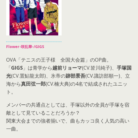
Flower-咲乱華-/GIGS
OVA「テニスの王子様 全国大会篇」のOP曲。
「
GIGS
」は青学から
越前リョーマ
(CV.皆川純子)、
手塚国
光
(CV.置鮎龍太郎)、氷帝の
跡部景吾
(CV.諏訪部順一)、立
海から
真田弦一郎
(CV.楠大典)の4名で結成されたユニッ
ト。
メンバーの共通点としては、手塚以外の全員が手塚を宿
敵として見ていることだろうか？
関東大会までの強者揃いで、曲もカッコ良く人気の高い
一曲。