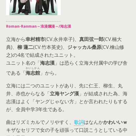
Roman-Ranman～浪漫爛漫～/海志漢
立海から
幸村精市
(CV.永井幸子)、
真田弦一郎
(CV.楠大
典)、
柳 蓮二
(CV.竹本英史)、
ジャッカル桑原
(CV.檜山修
之)の4名で結成されたユニット。
ユニット名の「
海志漢
」は恐らく立海大付属中の学び舎
かいしかん
である「
海志館
」から。
立海には二つのユニットがあり、先に仁王、柳生、丸
井、赤也からなる「
立海ヤング漢
」が結成された為、海
志漢はよく「ヤングじゃない方」とか言われたりもする
が、全員中学3年生である。
曲はリズミカルでノリやすく、
歌詞
はなんか
かわいいｗ
キザなセリフで女の子を頑張って口説こうとしている中