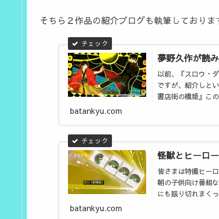
そちら２作品の紹介ブログも執筆しておりま
夢野久作が読み
以前、『スロウ・ダ
ですが、紹介しとい
書店街の橋姫』この作
BLゲーム大賞で、201
batankyu.com
怪獣とヒーロー
皆さまは特撮ヒーロ
朝の子供向け番組な
にも振り切れまくっ
の特撮ヒーローはあ
batankyu.com