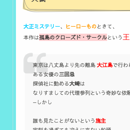
大正ミステリー
、
ヒーローもの
ときて、
王
本作は
孤島のクローズド・サークル
という
東京は八丈島より先の離島
大江島
で行わ
ある女優の
三回忌
探偵社に勤める
大崎
は
なりすましての代理参列という奇妙な依
—しかし
誰も見たことがないという
施主
定刻を過ぎても迎えに来ない船頭