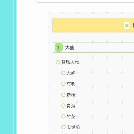
大穢
登場人物
大崎
有明
新橋
青海
竹芝
市場前