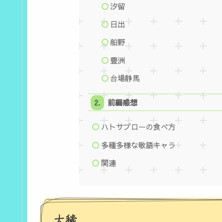
汐留
日出
船野
豊洲
台場静馬
前編感想
ハトサブローの食べ方
多種多様な敬語キャラ
関連
大穢