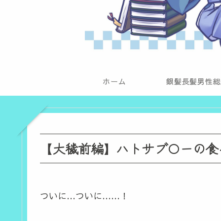
ホーム
銀髪長髪男性総
【大穢前編】ハトサブ〇ーの食
ついに…ついに……！