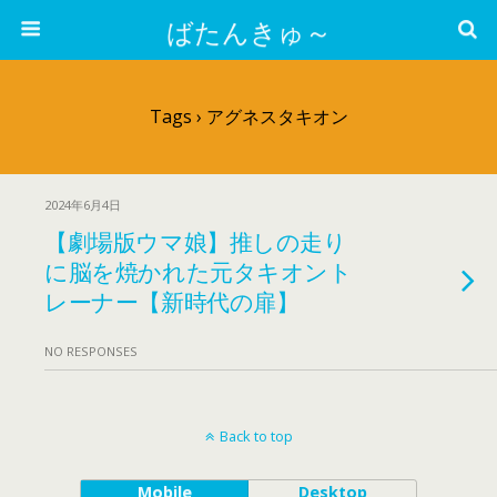
ばたんきゅ～
Tags › アグネスタキオン
2024年6月4日
【劇場版ウマ娘】推しの走り
に脳を焼かれた元タキオント
レーナー【新時代の扉】
NO RESPONSES
Back to top
Mobile
Desktop