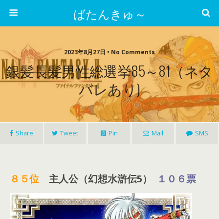
ばたんきゅ～
2023年8月27日 • No Comments
銀髪長髪男性総選挙85～81（ネタ
バレあり)
Share
Tweet
Pin
Mail
SMS
８５
位
主人公（幻想水滸伝5）
１０６票