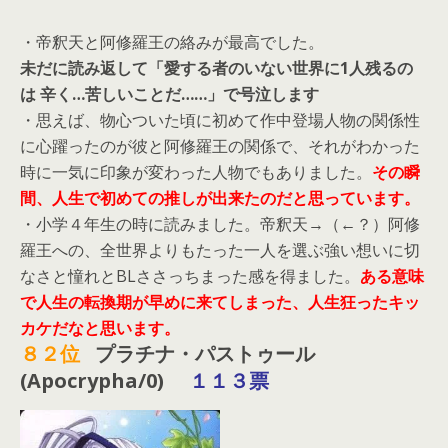
・帝釈天と阿修羅王の絡みが最高でした。
未だに読み返して「愛する者のいない世界に1人残るの
は 辛く…苦しいことだ……」で号泣します
・思えば、物心ついた頃に初めて作中登場人物の関係性
に心躍ったのが彼と阿修羅王の関係で、それがわかった
時に一気に印象が変わった人物でもありました。
その瞬
間、人生で初めての推しが出来たのだと思っています。
・小学４年生の時に読みました。帝釈天→（←？）阿修
羅王への、全世界よりもたった一人を選ぶ強い想いに切
なさと憧れとBLささっちまった感を得ました。
ある意味
で人生の転換期が早めに来てしまった、人生狂ったキッ
カケだなと思います。
８２位
プラチナ・パストゥール
(Apocrypha/0)
１１３
票