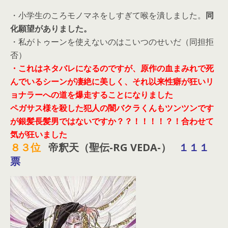
・小学生のころモノマネをしすぎて喉を潰しました。
同
化願望がありました。
・私がトゥーンを使えないのはこいつのせいだ（同担拒
否）
・これはネタバレになるのですが、原作の血まみれで死
んでいるシーンが凄絶に美しく、それ以来性癖が狂いリ
ョナラーへの道を爆走することになりました
ペガサス様を殺した犯人の闇バクラくんもツンツンです
が銀髪長髪男ではないですか？？！！！！？！合わせて
気が狂いました
８３位
帝釈天（聖伝-RG VEDA-）
１１１
票