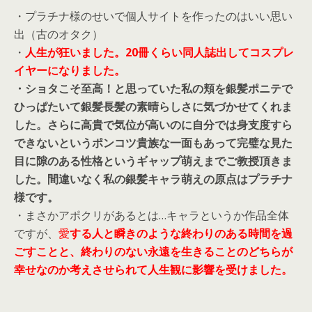
・プラチナ様のせいで個人サイトを作ったのはいい思い
出（古のオタク）
・
人生が狂いました。20冊くらい同人誌出してコスプレ
イヤーになりました。
・ショタこそ至高！と思っていた私の頬を銀髪ポニテで
ひっぱたいて銀髪長髪の素晴らしさに気づかせてくれま
した。さらに高貴で気位が高いのに自分では身支度すら
できないというポンコツ貴族な一面もあって完璧な見た
目に隙のある性格というギャップ萌えまでご教授頂きま
した。間違いなく私の銀髪キャラ萌えの原点はプラチナ
様です。
・まさかアポクリがあるとは…キャラというか作品全体
ですが、
愛
する人と瞬きのような終わりのある時間を過
ごすことと、終わりのない永遠を生きることのどちらが
幸せなのか考えさせられて人生観に影響を受けました。