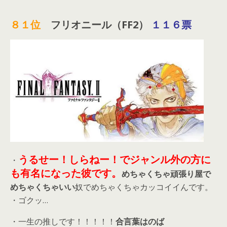
８１位
フリオニール（FF2）
１１６票
うるせー！しらねー！でジャンル外の方に
・
も有名になった彼です。
めちゃくちゃ頑張り屋で
めちゃくちゃいい
奴でめちゃくちゃカッコイイんです。
・ゴクッ…
・一生の推しです！！！！！
合言葉はのば