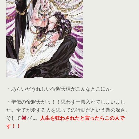
・あらいだうれしい帝釈天様がこんなとこにw←
・聖伝の帝釈天がっ！！思わず一票入れてしまいまし
た。全てが愛する人を思っての行動だという業の深さ、
そして
バ…。
人生を狂わされたと言ったらこの人で
す！！