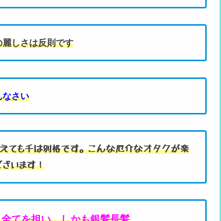
の麗しさは反則です
んなさい
増えても千は別格です。こんな厄介なオタクが楽
ございます！
 全てを担い、しかも銀髪長髪