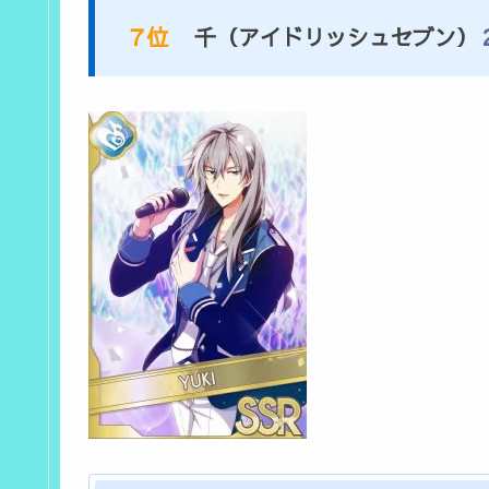
７
位
千（アイドリッシュセブン）