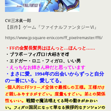
CV:三木眞一郎
【原作】ゲーム『ファイナルファンタジーⅥ』
https://www.jp.square-enix.com/ff_pixelremaster/ff6/
・FFの金髪長髪男はほんっと…ほんっと……
・ブラボーフィガロ!大好きです
・エドガー・ロニ・フィガロ、いい男
・えっちなお姉さん枠だと思っています
・まさに愛。1994年の出会いからずっと自分
の一番にいる。愛してる。
・
個人的にFFシリーズ全体で最推しの王様。王様だけ
ど親しみやすさがすごい。度量もすごい。弟との関係
性もいい。
戦闘で魔法唱えてる時の動きがかわい
い。フィガロ国民になって単なる挨拶的なテンションの