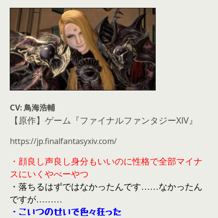
CV: 鳥海浩輔
【原作】ゲーム『ファイナルファンタジーXIV』
https://jp.finalfantasyxiv.com/
・顔良し声良し身分もいいのに性格で全部マイナ
スにいくやべーやつ
・落ちるはずではなかったんです……なかったん
ですが………
・こいつのせいで色々狂った