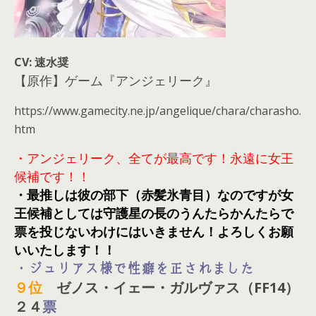
CV: 速水奨
【原作】ゲーム『アンジェリーク』
https://www.gamecity.ne.jp/angelique/chara/charasho.
htm
・アンジェリーク、全てが最高です！永遠に女王
候補です！！
・最推しは彼の部下（赤髪氷青目）なのですが女
王候補としては守護星の長のうんたらかんたらで
票を投じないわけにはいきません！よろしくお願
いいたします！！
・ジュリアス様で性癖を正されました
９
位
ゼノス・イェー・ガルヴァス（FF14）
２４
票