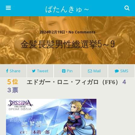
ばたんきゅ～
2024年2月19日 • No Comments
金髪長髪男性総選挙5～9
Share
Tweet
Pin
Mail
SMS
５
位
エドガー・ロニ・フィガロ（FF6）
４
３票