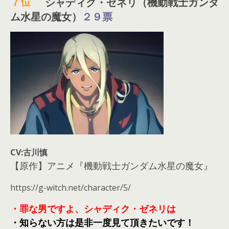
７
位
シャディク・ゼネリ（機動戦士ガンダ
ム水星の魔女）
２９票
CV:古川慎
【原作】アニメ『機動戦士ガンダム水星の魔女』
https://g-witch.net/character/5/
・罪な男ですよ、シャディク・ゼネリは
・知らない方は是非一度見て頂きたいです！