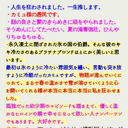
・人生を狂わされました。一生推します。
・カミュ様の愚民です。
・顔の良さと髪のきらめきに頭をやられました。
そうめんにしてたべたい。夏の滋養強壮。ひんや
りちゅるちゅる。
・永久凍土に閉ざされた氷の国の伯爵。そんな彼のや
や冷たさのあるプラチナブロンドはとにかく美しいと思
います。
最初は氷のように冷たい雰囲気を纏い、言動も突き放
すように冷酷だったカミュですが、
物語が進んでいくに
つれて、まるで春の温かさで雪が溶けていくように心
を開いてくれる様が本当に本当に本当に私を狂わせま
した。
孤独だった幼少期のエピソードも踏まえて、優しく温
かなヒロインの隣で幸せになって欲しい人ナンバーワン
でもあります。大好きです。