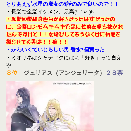
とりあえず水星の魔女の9話のみで良いので！！
・長髪で金髪イケメン、最高(*｀ω´)b
・黒髪短髪細身色白が好きだったはずだったの
に、金髪ロン毛ムキムキ色黒に性癖を撃ち抜かれ
たんですけど！！女遊びしてそうなくせに初恋を
拗らせてる男は！！癖！！
・かわいくていじらしい男 香水2個買った
・ミオリネはシャディクにはよ「好き」って言え
や
８
位
ジュリアス（アンジェリーク）
２８票