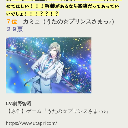
せてほしい！！！軽装があるなら盛装だってあってい
いでしょ！！！？？！？
７
位
カミュ（うたの☆プリンスさまっ♪）
２９票
CV:前野智昭
【原作】ゲーム『うたの☆プリンスさまっ♪』
https://www.utapri.com/