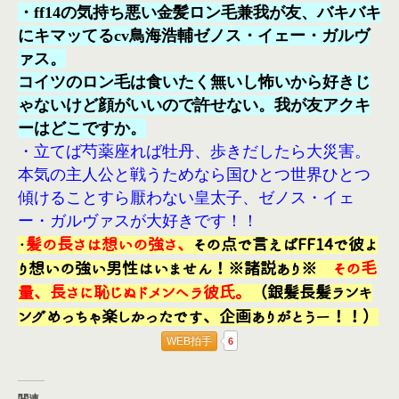
・ff14の気持ち悪い金髪ロン毛兼我が友、バキバキ
にキマッてるcv鳥海浩輔ゼノス・イェー・ガルヴ
ァス。
コイツのロン毛は食いたく無いし怖いから好きじ
ゃないけど顔がいいので許せない。我が友アクキ
ーはどこですか。
・立てば芍薬座れば牡丹、歩きだしたら大災害。
本気の主人公と戦うためなら国ひとつ世界ひとつ
傾けることすら厭わない皇太子、ゼノス・イェ
ー・ガルヴァスが大好きです！！
・
髪の長さは想いの強さ、
その点で言えばFF14で彼よ
り想いの強い男性はいません！※諸説あり※
その毛
量、長さに恥じぬドメンヘラ彼氏。
（銀髪長髪ランキ
ングめっちゃ楽しかったです、企画ありがとうー！！）
WEB拍手
6
関連