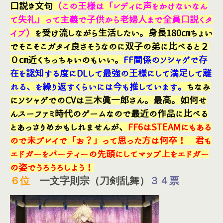
口説き文句
（この王様は「レディに声をかけないなん
て失礼」って主義で子供から老婦人まで全員口説くタ
イプ）
を受け流しながら生活したい。身長180㎝ちょい
でそこそこガタイ良さそうなのに双子の弟に比べると２
０㎝近くちっちゃいのもいい。
FF関係のソシャゲで存
在を認知する度にDLして最強の王様にして満足して離
れる、を繰り返すくらいには今も推しています。
ちなみ
にソシャゲでのCVは三木眞一郎さん。最高。如何せ
んスーファミ時代のゲームなので最近の作品に比べる
とあっさりめかもしれませんが、
FF6はSTEAMにもある
ので未プレイで「お？」って思った方は何卒！ 君も
エドガーをパーティーの先頭にしてマップ上をエドガー
の姿でうろうろしよう！
６
位
一文字則宗（刀剣乱舞）
３４票