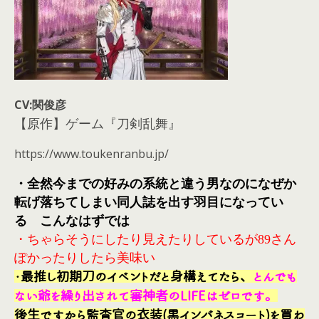
CV:関俊彦
【原作】ゲーム『刀剣乱舞』
https://www.toukenranbu.jp/
・全然今までの好みの系統と違う男なのになぜか
転げ落ちてしまい同人誌を出す羽目になってい
る こんなはずでは
・ちゃらそうにしたり見えたりしているが89さん
ぽかったりしたら美味い
・最推し初期刀のイベントだと身構えてたら、
とんでも
ない爺を繰り出されて審神者のLIFEはゼロです。
後生ですから監査官の衣装(黒インバネスコート)を買わ