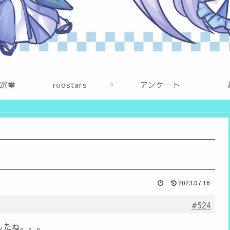
選挙
roostars
アンケート
2023.07.16
#524
したね。。。