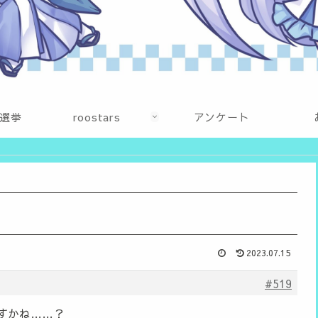
選挙
roostars
アンケート
2023.07.15
#519
ますかね……？