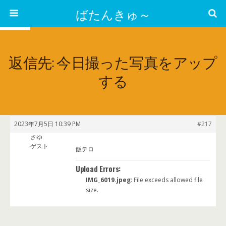
ばたんきゅ～
返信先: 今日撮った写真をアップ
する
2023年7月5日 10:39 PM
#217
さゆ
ゲスト
飯テロ
Upload Errors:
IMG_6019.jpeg
: File exceeds allowed file
size.