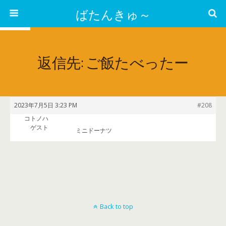
ばたんきゅ～
返信先: ご飯たべったー
2023年7月5日 3:23 PM
#208
コトノハ
ゲスト
ミニドーナツ
Back to top