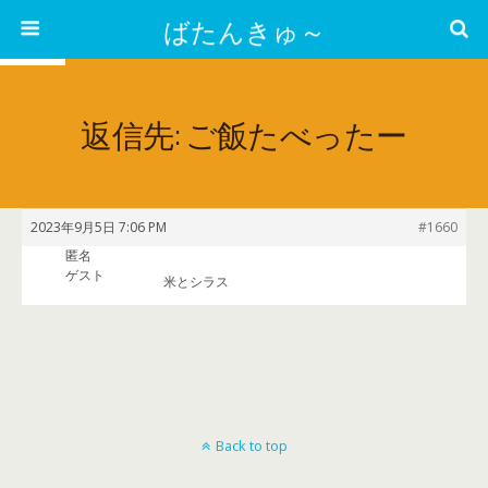
ばたんきゅ～
返信先: ご飯たべったー
2023年9月5日 7:06 PM
#1660
匿名
ゲスト
米とシラス
Back to top