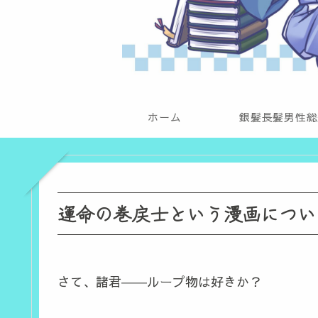
ホーム
銀髪長髪男性総
運命の巻戻士という漫画につい
さて、諸君――ループ物は好きか？