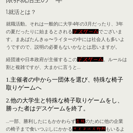
1.就活とは？
就職活動。それは一般的に大学4年の3月だったり、3年
の夏だったりに始まるとされる
でございま
デスゲーム
す。まあばたんきゅ〜ライターの中には社会人も多いよ
うですので、説明の必要もないかなとは思いますが。
経団連や日本政府が主催するこの
。ルールは
デスゲーム
割と複雑ですが、大まかに言うと…
1.主催者の中から一団体を選び、特殊な椅子
取りゲームへ
2.他の大学生と特殊な椅子取りゲームをし、
勝った者はデスゲームを終了。
…一部、勝利したにもかかわらず
のために他の企業
虐殺
の椅子まで食いつぶしにかかる
もいるよ
サイコパス野郎