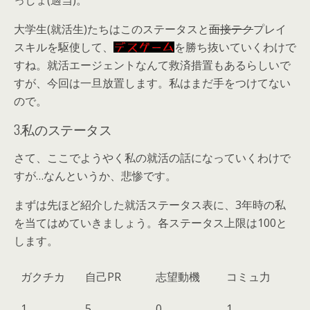
大学生(就活生)たちはこのステータスと
面接テク
プレイ
スキルを駆使して、
を勝ち抜いていくわけで
デスゲーム
すね。就活エージェントなんて救済措置もあるらしいで
すが、今回は一旦放置します。私はまだ手をつけてない
ので。
3.私のステータス
さて、ここでようやく私の就活の話になっていくわけで
すが…なんというか、悲惨です。
まずは先ほど紹介した就活ステータス表に、3年時の私
を当てはめていきましょう。各ステータス上限は100と
します。
ガクチカ
自己PR
志望動機
コミュ力
1
5
0
1