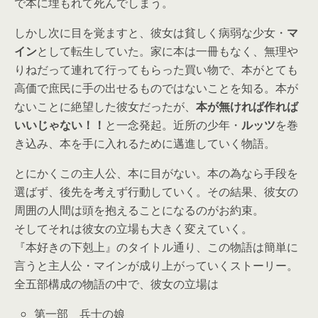
で本に埋もれて死んでしまう。
しかし次に目を覚ますと、彼女は貧しく病弱な少女・
マ
イン
として転生していた。家に本は一冊もなく、無理や
りねだって連れて行ってもらった買い物で、本がとても
高価で庶民に手の出せるものではないことを知る。本が
ないことに絶望した彼女だったが、
本が無ければ作れば
いいじゃない！！
と一念発起。近所の少年・
ルッツ
を巻
き込み、本を手に入れるために邁進していく物語。
とにかくこの主人公、本に目がない。本の為なら手段を
選ばず、後先を考えず行動していく。その結果、彼女の
周囲の人間は頭を抱えることになるのがお約束。
そしてそれは彼女の立場も大きく変えていく。
『本好きの下剋上』のタイトル通り、この物語は簡単に
言うと主人公・マインが成り上がっていくストーリー。
全五部構成の物語の中で、彼女の立場は
第一部 兵士の娘