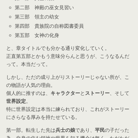
第二部 神殿の巫女見習い
第三部 領主の幼女
第四部 貴族院の自称図書委員
第五部 女神の化身
と、章タイトルでも分かる通り変化していく。
正直第五部とかもう意味分らんと思うが、こうなるんだ
って。本当だって。
しかし、ただの成り上がりストーリーじゃない所が、こ
の物語が人気の理由。
個人的に推すのは、
キャラクター
と
ストーリー
、そして
世界設定
。
特に世界設定は本当に練られており、これがストーリー
にさらなる厚みを持たせている。
第一部。転生した先は
兵士の娘
であり、
平民
の子だった