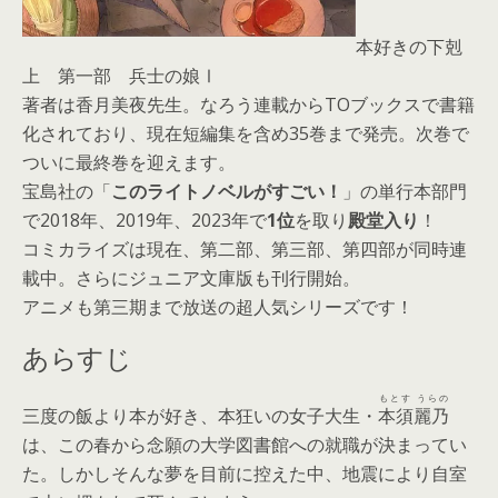
本好きの下剋
上 第一部 兵士の娘Ⅰ
著者は香月美夜先生。なろう連載からTOブックスで書籍
化されており、現在短編集を含め35巻まで発売。次巻で
ついに最終巻を迎えます。
宝島社の「
このライトノベルがすごい！
」の単行本部門
で2018年、2019年、2023年で
1位
を取り
殿堂入り
！
コミカライズは現在、第二部、第三部、第四部が同時連
載中。さらにジュニア文庫版も刊行開始。
アニメも第三期まで放送の超人気シリーズです！
あらすじ
もとす うらの
三度の飯より本が好き、本狂いの女子大生・
本須麗乃
は、この春から念願の大学図書館への就職が決まってい
た。しかしそんな夢を目前に控えた中、地震により自室