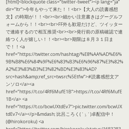
[html]<blockquote class=”twitter-tweet”><p lang=”ja”
dir=”ltr”>今年もやって来た！！<br>【大人の読書感想
文】の時期が！！<br><br>細かい注意書きはグーグルフ
ォームから！！<br><br>FF外も歓迎だけど、ツイッター
で連絡するので相互推奨<br><br>発行前の原稿確認で連
絡つく人が嬉しい！！<br><br>期限は８月３１日ま
で！！<a
href=”https://twitter.com/hashtag/%E8%AA%AD%E6%
9B%B8%E6%84%9F%E6%83%B3%E6%96%87%E3%82%
A2%E3%83%B3%E3%82%BD%E3%83%AD?
src=hash&amp;ref_src=twsrc%5Etfw”>#読書感想文ア
ンソロ</a><a
href=”https://t.co/4Rf6MufE1B”>https://t.co/4Rf6MufE
1B</a> <a
href=”https://t.co/bcwUXtdEv7″>pic.twitter.com/bcwUX
tdEv7</a></p>&mdash; 比呂ころく( ་ ⍸ ་ )卓配信中！
(@hirokoroku) <a