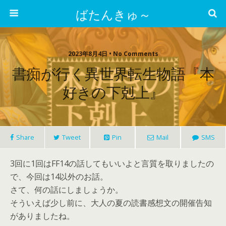
ばたんきゅ～
2023年8月4日 • No Comments
書痴が行く異世界転生物語『本
好きの下剋上』
Share
Tweet
Pin
Mail
SMS
3回に1回はFF14の話してもいいよと言質を取りましたの
で、今回は14以外のお話。
さて、何の話にしましょうか。
そういえば少し前に、大人の夏の読書感想文の開催告知
がありましたね。