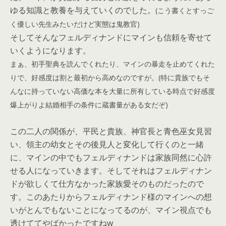
ゆる知識と教養を与えていくのでした。
(こう書くとすっご
く優しい先生みたいだけど実態は鬼教官)
そしてそんなフェルディナンドにマインも信頼を寄せて
いくようになります。
まぁ、初手聖典を読んでくれたり、マインの暴走を止めてくれた
りで、好感度は割と最初から高めなのですが。(特に貴族でもそ
んなに持っていない高価な本を大量に所有している時点で好感度
爆上がりよ結婚相手の条件に蔵書量がある女だぞ)
この二人の関係が、平民と貴族、神官長と青色巫女見習
い、領主の幼女とその後見人と変化して行くのと一緒
に、マインの中でもフェルディナンドは家族同然に心許
せる人になっていきます。そしてそれはフェルディナン
ドが欲しくて仕方なかった家族愛そのものだったので
す。このあたりからフェルディナンド様のマインへの想
いがとんでもないことになってるのが、マイン視点でも
透けててやばかったですねw