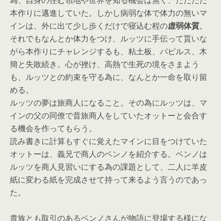
為、自身の住む領地や世界を知る機会は無く、ただただ
本作りに邁進していた。しかし病弱な体で体力の無いマ
インは、外に出て少し歩くだけで寝込む程の
虚弱体質
。
それでもなんとか体力をつけ、ルッツに手伝って貰いな
がら本作りにチャレンジするも、粘土板、パピルス、木
簡と失敗続き。心が挫け、高熱で生死の境をさまよう
も、ルッツとの約束を守る為に、なんとか一命を取り留
める。
ルッツの夢は旅商人になること。その為にルッツは、マ
インの父の同僚で昔旅商人をしていたオットーと会合す
る機会を作ってもらう。
読み書きに計算もすぐに覚えたマインに目をつけていた
オットーは、義兄で商人のベンノを紹介する。ベンノは
ルッツを商人見習いにする為の課題として、二人に羊皮
紙に変わる紙を完成させて持って来るよう言うのであっ
た。
貴族とも取引のあるベンノさんが物語に登場する様にな