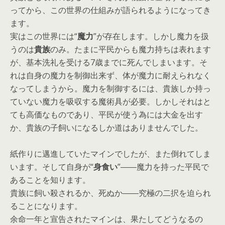
ってから、この世界の仕組みが語られるようになってき
ます。
実はこの世界には“
魔力
”が存在します。しかし魔力を扱
うのは
貴族
のみ。たまに平民からも魔力持ちは表れます
が、基本洗礼を受ける7歳までに死んでしまいます。そ
れは自身の魔力を制御出来ず、体が魔力に耐えられなく
なってしまうから。魔力を制御するには、貴族しか持っ
ていない魔力を吸収する魔術具が必要。しかしそれはと
ても高価なものであり、平民が使う為には大金を出す
か、貴族の子飼いになるしか道はありませんでした。
紙作りに邁進していたマインでしたが、また倒れてしま
います。そして自身が“
身食い
”――魔力を持った平民で
あることを知ります。
貴族に飼い殺されるか、死ぬか――究極の二択を迫られ
ることになります。
余命一年と宣告されたマインは、果たしてどうなるの