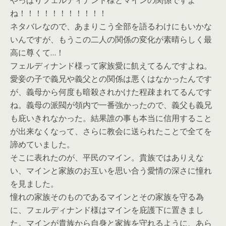
ね！！！！！！！！！！！
ネタバレなので、あまりこう全部を語るわけにもいかな
いんですが、もうこの二人の関係の変化が素晴らしく最
高に尊くて…！
フェルディナンド様って家族愛に飢えてるんですよね。
愛妾の子で義兄や義父との関係は悪くはなかったんです
が、義母から何度も暗殺されかけた程疎まれてるんです
ね。義母の派閥が領内で一番強かったので、義父も義兄
も庇いきれなかった。結果誰の事も本当に信用すること
が出来なくなって、さらに教会に送られたことで全てを
諦めていました。
そこに表れたのが、平民のマイン。貴族ではありえな
い、マインと家族のお互いを思い合う愛情の深さに憧れ
を見ました。
憧れの家族そのものであるマインとその家族を守る為
に、フェルディナンド様はマインを庇護下に置きまし
た。マインが貴族から自身と家族を守れるように、あら