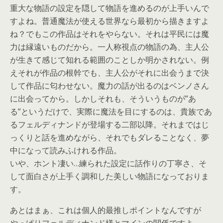
重大な物語の設定を隠して物語を進めるのが上手いんで
すよね。普通魔法が使える世界なら最初から描きますよ
ね？でもこの作品はそれをやらない。それは平民には魔
力は縁遠いものだから。一人称視点の物語の為、主人公
が生きて感じて知れる範囲のことしか明かされない。例
えそれが作品の根幹でも、主人公がそれに出会うまで決
して作品に匂わせない。魔力の話が出るのはベンノさん
に出会ってから。しかしそれも、そういうものが”あ
る”というだけで、実際に魔法を目にするのは、貴族であ
るフェルディナンドが登場する二部以降。それまではじ
っくりと話を進めながら、それでもダレることなく、夢
中になって読みふけれる作品。
いや、ホント凄い…練られた設定に話作りの丁寧さ、そ
して面白さが上手く調和した美しい物語になっておりま
す。
あとはまぁ、これは個人的最推しポイントなんですが
やっぱりフェルディナンド様とマインの関係ですよ