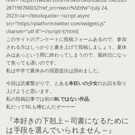
href=”https://twitter.com/hirokoroku/status/1683283
287190700032?ref_src=twsrc%5Etfw”>July 24,
2023</a></blockquote> <script async
src=”https://platform.twitter.com/widgets.js”
charset=”utf-8″></script>[/html]
このサイトのアンケートに投稿フォームあるので、参加
される方はしっかりと書き上げて投稿しましょう。夏休
みはあっという間に終わってしまうので、最終日になっ
て焦っても遅いのです。
私は中学で夏休みの宿題提出は諦めました。
今回は読書繋がりで、とある
本狂いの少女
のお話を取り
上げようと思います。
私の投稿記事では初の
BLではない作品
。
私だってNLも嗜むんだぞーーー
『本好きの下剋上～司書になるために
は手段を選んでいられません～』