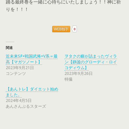
踊る最終巻を一緒に心待ちにいたしましょう！！神に祈
りを！！！
WEB拍手
0
関連
近未来SF×戦国武将×V系＝最
ヲタクの癖が詰まったヴィラ
高【マガツノート】
ン【静謐のグローディ・ロイ
2023年9月21日
コディウム】
コンテンツ
2023年9月26日
特撮
【あんトレ】ダイエット始め
ました。
2024年4月5日
あんさんぶるスターズ