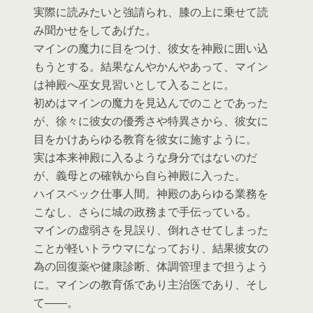
実際に読みたいと強請られ、膝の上に乗せて読
み聞かせをしてあげた。
マインの魔力に目をつけ、彼女を神殿に囲い込
もうとする。結果なんやかんやあって、マイン
は神殿へ巫女見習いとして入ることに。
初めはマインの魔力を見込んでのことであった
が、徐々に彼女の優秀さや特異さから、彼女に
目をかけあらゆる教育を彼女に施すように。
実は本来神殿に入るような身分ではないのだ
が、義母との確執から自ら神殿に入った。
ハイスペック仕事人間。神殿のあらゆる業務を
こなし、さらに城の政務まで手伝っている。
マインの虚弱さを見誤り、倒れさせてしまった
ことが軽いトラウマになっており、結果彼女の
為の回復薬や健康診断、体調管理まで担うよう
に。マインの教育係であり主治医であり、そし
て――。