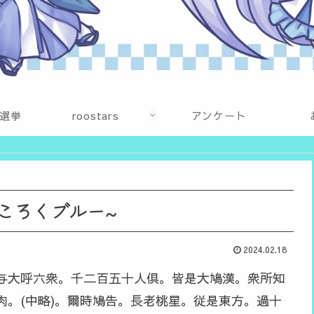
選挙
roostars
アンケート
ころくブルー~
2024.02.18
与大呼六衆。千二百五十人倶。皆是大鳩漢。衆所知
肉。(中略)。爾時鳩告。長老桃星。従是東方。過十