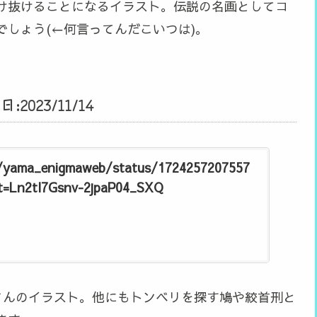
け抜けることになるイラスト。伝説の名画としてコ
しょう(←何言ってんだこいつは)。
023/11/14
m/yama_enigmaweb/status/1724257207557
t=Ln2tl7Gsnv-2jpaP04_SXQ
eb)｣さんのイラスト。他にもトンベリを探す鳩や絞首刑と