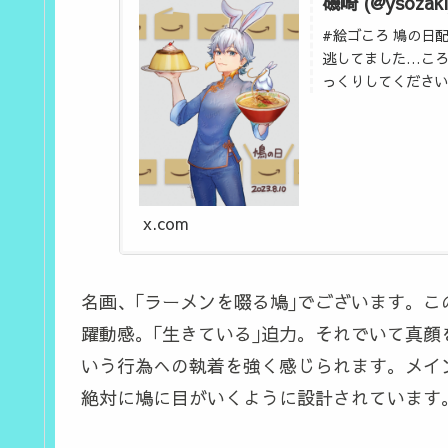
磯崎 (@ysozaki
#絵ゴころ 鳩の日
逃してました…ころ
っくりしてください
x.com
名画、｢ラーメンを啜る鳩｣でございます。
躍動感。｢生きている｣迫力。それでいて真顔
いう行為への執着を強く感じられます。メイ
絶対に鳩に目がいくように設計されています