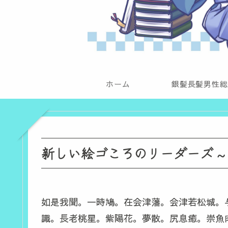
ホーム
銀髪長髪男性総
新しい絵ゴころのリーダーズ ~
如是我聞。一時鳩。在会津藩。会津若松城。
識。長老桃星。紫陽花。夢散。尻息癒。崇魚