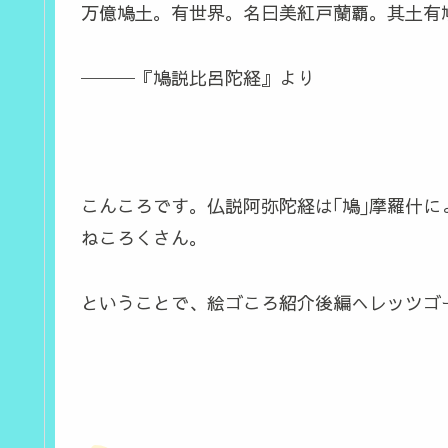
万億鳩土。有世界。名曰美紅戸蘭覇。其土有鳩
───『鳩説比呂陀経』より
こんころです。仏説阿弥陀経は｢鳩｣摩羅什
ねころくさん。
ということで、絵ゴころ紹介後編へレッツゴ