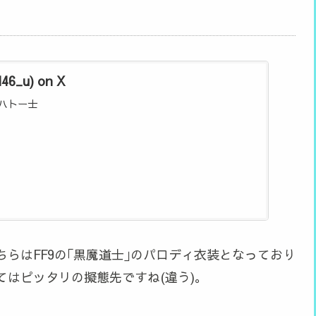
6_u) on X
ハトー士
らはFF9の｢黒魔道士｣のパロディ衣装となっており
はピッタリの擬態先ですね(違う)。