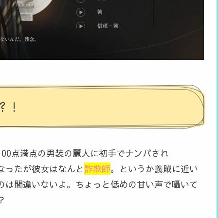
？！
00点満点の男装の麗人に初手でナンパされ
なったが彼女はなんと
詐欺師
。というか義賊に近い
のは間違いないよ。ちょっと低めの甘い声で囁いて
？