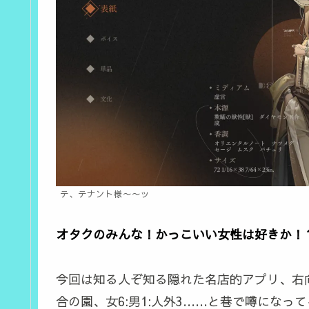
テ、テナント様〜〜ッ
オタクのみんな！かっこいい女性は好きか！
今回は知る人ぞ知る隠れた名店的アプリ、右
合の園、女6:男1:人外3……と巷で噂になってる