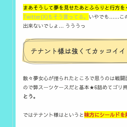
まあそうして夢を見せたあとふらりと行方を
Twitter(X)もそう言ってる。
いやでも……こ
出来ないでしょ… うううっ
テナント様は強くてカッコイイ
散々夢女心が擽られたところで思うのは戦闘
ので弊スーツケースだと基本★6詰めてゴリ
とう。
ではテナント様はというと
味方にシールドを