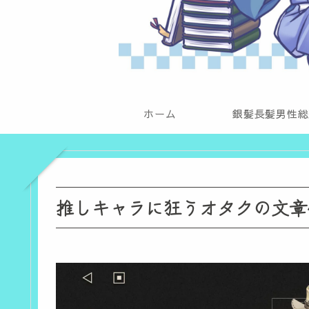
ホーム
銀髪長髪男性総
推しキャラに狂うオタクの文章〜テ