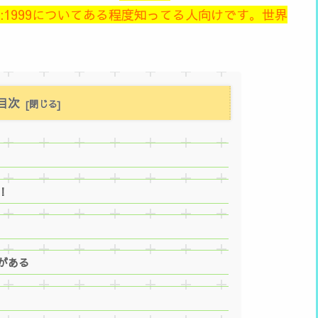
:1999についてある程度知ってる人向けです。世界
目次
！
がある