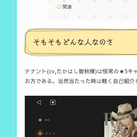
関連
そもそもどんな人なのさ
テナント(cv,たかはし智秋様)は恒常の★
お方である。当然当たった時は軽く自己紹介