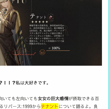
？！！？
私は大好きです。
向いても左向いても
女女の巨大感情
が摂取できる百
リバース:1999から
テナント
について語るよ。良