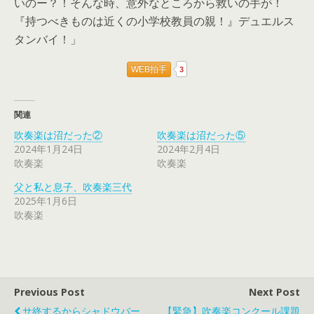
いのー？！そんな時、意外なところから救いの手が！
『持つべきものは近くの小学校教員の親！』デュエルス
タンバイ！」
WEB拍手
3
関連
吹奏楽は沼だった②
吹奏楽は沼だった⑤
2024年1月24日
2024年2月4日
吹奏楽
吹奏楽
父と私と息子、吹奏楽三代
2025年1月6日
吹奏楽
Previous Post
Next Post
サ終するからシャドウバー
【緊急】吹奏楽コンクール課題