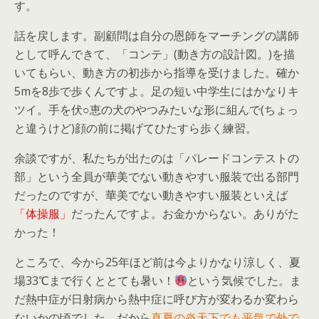
す。
話を戻します。副顧問は自分の恩師をマーチングの講師
として呼んできて、「コンテ」(動き方の設計図。)を描
いてもらい、動き方の初歩から指導を受けました。確か
5mを8歩で歩くんですよ。足の短い中学生にはかなりキ
ツイ。手を伏○恵の犬のやつみたいな形に組んで(ちょっ
と違うけど)顔の前に掲げてひたすら歩く練習。
余談ですが、私たちが出たのは「パレードコンテストの
部」という全員が華美でない動きやすい服装で出る部門
だったのですが、華美でない動きやすい服装といえば
「体操服」
だったんですよ。お金かからない。ありがた
かった！
ところで、今から25年ほど前は今よりかなり涼しく、夏
場33℃まで行くととても暑い！
という気候でした。ま
だ熱中症が日射病から熱中症に呼び方が変わるか変わら
ないかの頃でした。だから
真夏の炎天下でも平気で外で