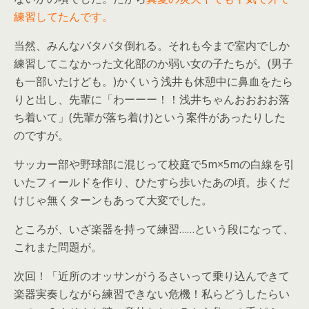
練習してたんです。
当然、みんなバタバタ倒れる。それも今まで室内でしか
練習してこなかった文化部のか弱い女の子たちが。(男子
も一部いたけども。)かくいう浅井も休憩中に鼻血をたら
りと出し、先輩に「わーーー！！浅井ちゃんおおおお落
ち着いて」(先輩が落ち着け)という案件があったりした
のですが。
サッカー部や野球部に混じって校庭で5m×5mの白線を引
いたフィールドを作り、ひたすら歩いたあの頃。歩くだ
けじゃ無くターンもあって大変でした。
ところが、いざ楽器を持って練習……という段になって、
これまた問題が。
次回！「近所のオッサンがうるさいって乗り込んできて
楽器実奏しながら練習できない危機！私らどうしたらい