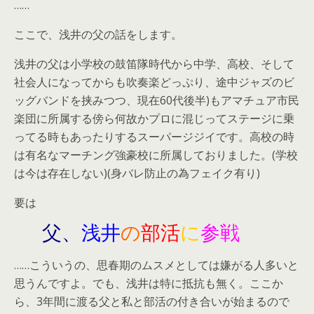
……
ここで、浅井の父の話をします。
浅井の父は小学校の鼓笛隊時代から中学、高校、そして
社会人になってからも吹奏楽どっぷり、途中ジャズのビ
ッグバンドを挟みつつ、現在60代後半)もアマチュア市民
楽団に所属する傍ら何故かプロに混じってステージに乗
ってる時もあったりするスーパージジイです。高校の時
は有名なマーチング強豪校に所属しておりました。(学校
は今は存在しない)(身バレ防止の為フェイク有り)
要は
父、
浅井
の
部活
に
参戦
……こういうの、思春期のムスメとしては嫌がる人多いと
思うんですよ。でも、浅井は特に抵抗も無く。ここか
ら、3年間に渡る父と私と部活の付き合いが始まるので