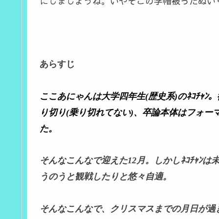
にしましょうね。いやそこの学帽被ったぬい
あらすじ
ここあにゃんは大学四年生(歴史系)のﾈｺﾁｬﾝ
り切り(乗り切れてない)、卒論本体はフォー
た。
そんなこんなで迎えた12月。しかしﾈｺﾁｬﾝ
うのうと観戦したりと悠々自適。
そんなこんなで、クリスマスまでの月日が過