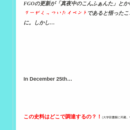
FGOの更新が「真夜中のこんふぁんた」とか
であると悟ったこ
リーが
くっついたイベント
に。しかし…
In December 25th…
この史料はどこで調達するの？！
(大学図書館に所蔵、