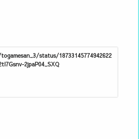
/togamesan_3/status/18733145774942622
2tl7Gsnv-2jpaP04_SXQ