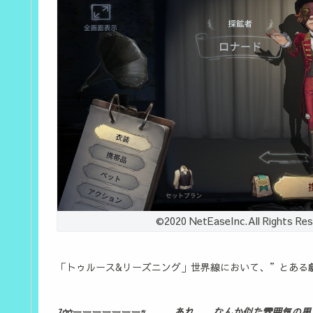
©2020 NetEaseInc.All Rig
「トゥルース&リーズニング」世界線において、”とある
ｽｩｩーーーーーーーｯ………あれ……なんか似た雰囲気の