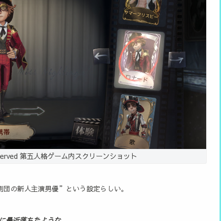
hts Reserved 第五人格ゲーム内スクリーンショット
劇団の新人主演男優”という設定らしい。
男に最近落ちたような……