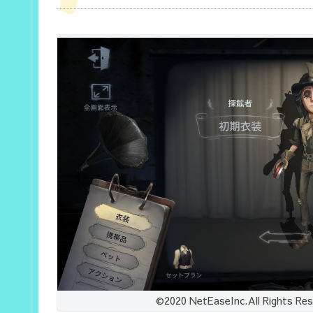
©2020 NetEaseInc.All Rig