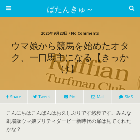
ばたんきゅ～
2025年9月23日 • No Comments
ウマ娘から競馬を始めたオタ
ク、一口馬主になる【きっか
け】
Share
Tweet
Pin
Mail
SMS
こんにちはこんばんはお久しぶりです悠歩です。みんな
劇場版ウマ娘プリティダービー新時代の扉は見てくれた
かな？