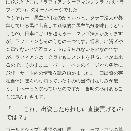
に飛ぶとそこは
「ラフィアンターフマンズクラブ(以下ラ
フィアン)」
のホームページでした。
そもそも一口馬主が何なのかというと、クラブ法人が募
集している馬に出資して疑似的に馬主気分を味わうとい
うもの。日本には20を超える一口クラブ法人があります
が、ラフィアンもそのうちの一つです。通常、出資者や
会員でないと近況コメントは見られないものなのです
が、ラフィアンは非会員でもコメントを見ることが出来
るので、そのままユーバーレーベンのページから各所に
飛び、サイト内の情報を読み始めました。一口出資の存
在自体はほんのり知っていたものの当時はなじみが無
く、ホヘーっと眺めていたのですが、当時の私はあるこ
とに気が付きます。
「……これ、出資したら推しに直接貢げるの
では？」
ゴールドシップは現役の種牡馬、しかもラフィアンの基