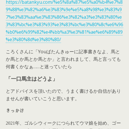
https://batankyu.com/%e5%8a%87%e5%a0%b4%e7%8
9%88%e3%82%a6%e3%83%9e%e5%a8%98%e3%83%9
7%e3%83%aa%e3%83%86%e3%82%a3%e3%83%80%e
3%83%bc%e3%83%93%e3%83%bc%e3%80%8c%e6%96
%b0%e6%99%82%e4%bb%a3%e3%81%ae%e6%89%89
%e3%80%8d%e3%80%80/
ころくさんに「Youばたんきゅーに記事書きなよ、馬と
か馬とか馬とか馬とか」と言われまして、馬と言っても
何書くかなぁ……と迷っていたら
「一口馬主はどうよ」
とアドバイスを頂いたので、うまく書けるか自信があり
ませんが書いていこうと思います。
きっかけ
2021年、ゴルシウィークにつられてウマ娘を始め、ゴー