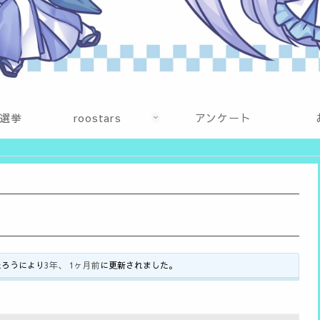
選挙
roostars
アンケート
たろう
により
3年、 1ヶ月前
に更新されました。