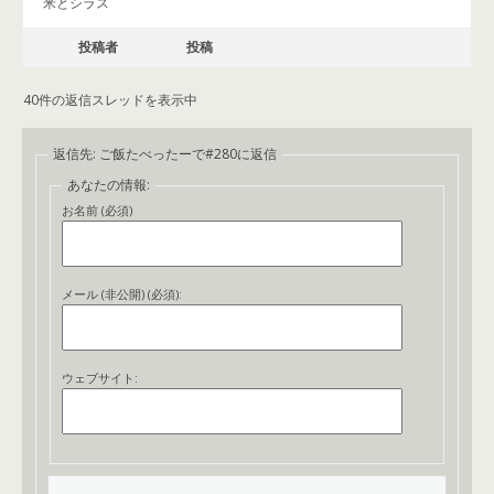
米とシラス
投稿者
投稿
40件の返信スレッドを表示中
返信先: ご飯たべったーで#280に返信
あなたの情報:
お名前 (必須)
メール (非公開) (必須):
ウェブサイト: