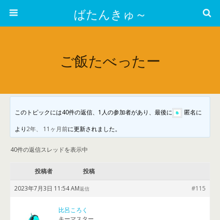
ばたんきゅ～
ご飯たべったー
このトピックには40件の返信、1人の参加者があり、最後に
匿名
に
より
2年、 11ヶ月前
に更新されました。
40件の返信スレッドを表示中
投稿者
投稿
2023年7月3日 11:54 AM
#115
返信
比呂ころく
キーマスター