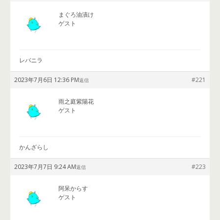
まぐろ油漬け
ゲスト
レバニラ
2023年7月6日 12:36 PM
#221
返信
雨之庭紫陽花
ゲスト
かんざらし
2023年7月7日 9:24 AM
#223
返信
阿呆からす
ゲスト